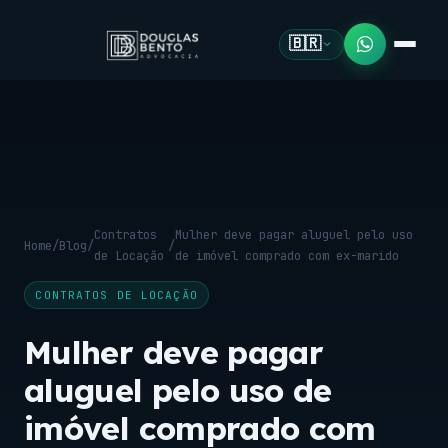
🇧🇷
Contratos
Mulher deve pagar aluguel pelo uso
Home
/
Blog
/
/
de Locação
de imóvel comprado com ex-marido
CONTRATOS DE LOCAÇÃO
Mulher deve pagar
aluguel pelo uso de
imóvel comprado com