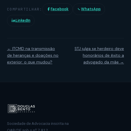
COMPARTILHAR:
Facebook
WhatsApp
LinkedIn
← ITCMD na transmissão
STJ julga se herdeiro deve
de heranças e doações no
honorários de êxito a
exterior: o que mudou?
advogado da mãe →
Sociedade de Advocacia inscrita na
OAB/DF sob o nº 7.812.