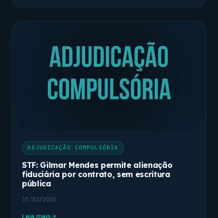
ADJUDICAÇÃO COMPULSÓRIA
STF: Gilmar Mendes permite alienação
fiduciária por contrato, sem escritura
pública
15/02/2026
Leia mais