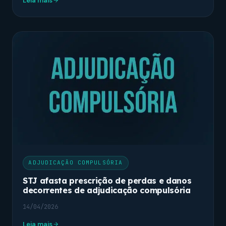
Leia mais
ADJUDICAÇÃO COMPULSÓRIA
STJ afasta prescrição de perdas e danos
decorrentes de adjudicação compulsória
14/04/2026
Leia mais