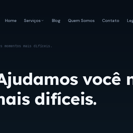
Home
Serviços
Blog
Quem Somos
Contato
Le
os momentos mais difíceis.
 Ajudamos você 
is difíceis.