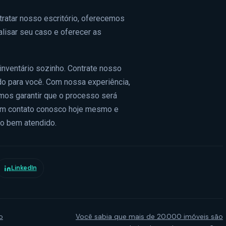
ntratar nosso escritório, oferecemos
alisar seu caso e oferecer as
inventário sozinho. Contrate nosso
udo para você. Com nossa experiência,
os garantir que o processo será
em contato conosco hoje mesmo e
to bem atendido.
LinkedIn
o
Você sabia que mais de 20.000 imóveis são