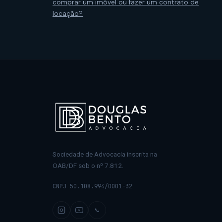
comprar um imóvel ou fazer um contrato de
locação?
Sociedade de Advocacia inscrita na
OAB/DF sob o nº 7.812.
CNPJ 50.108.994/0001-32