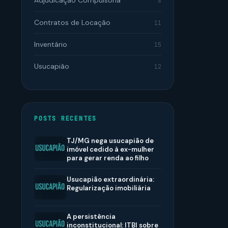
Adjudicação Compulsória
8
Contratos de Locação
11
Inventário
15
Usucapião
12
POSTS RECENTES
TJ/MG nega usucapião de
imóvel cedido à ex-mulher
para gerar renda ao filho
Usucapião extraordinária:
Regularização imobiliária
A persistência
inconstitucional: ITBI sobre