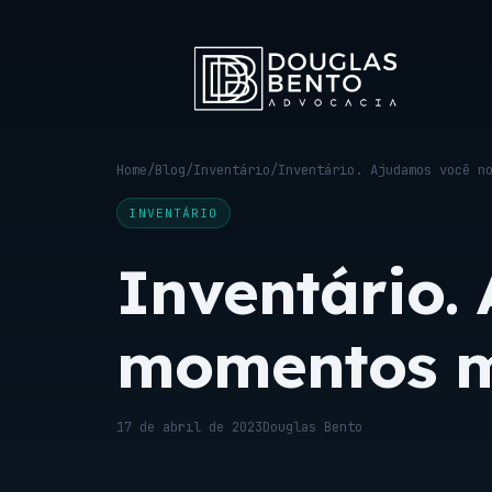
Home
/
Blog
/
Inventário
/
Inventário. Ajudamos você n
INVENTÁRIO
Inventário.
momentos ma
17 de abril de 2023
Douglas Bento