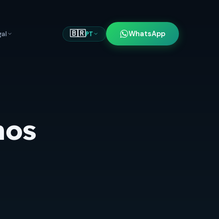
🇧🇷
gal
WhatsApp
PT
nos